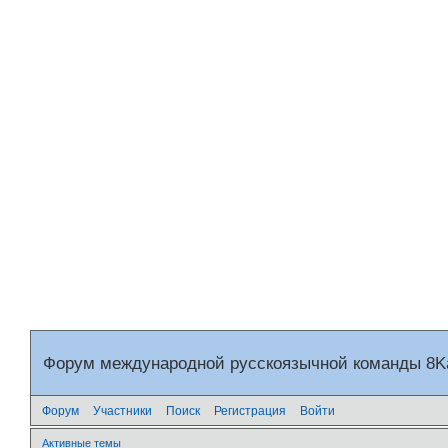
Форум международной русскоязычной команды 8
Форум
Участники
Поиск
Регистрация
Войти
Активные темы