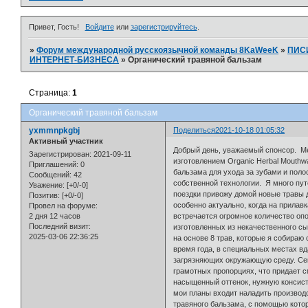
Привет, Гость!
Войдите
или
зарегистрируйтесь
.
»
Форум международной русскоязычной команды 8KaWeeK
»
ПИС
ИНТЕРНЕТ-БИЗНЕСА
»
Органический травяной бальзам
Страница:
1
Органический травяной бальзам
yxmmnpkgbj
Поделиться
2021-10-18 01:05:32
Активный участник
Добрый день, уважаемый спонсор. Ме
Зарегистрирован
: 2021-09-11
изготовлением Organic Herbal Mouthw
Приглашений:
0
бальзама для ухода за зубами и поло
Сообщений:
42
собственной технологии. Я много пу
Уважение:
[+0/-0]
поездки привожу домой новые травы д
Позитив:
[+0/-0]
особенно актуально, когда на прилавк
Провел на форуме:
2 дня 12 часов
встречается огромное количество опо
Последний визит:
изготовленных из некачественного сы
2025-03-06 22:36:25
на основе 8 трав, которые я собираю
время года, в специальных местах вд
загрязняющих окружающую среду. Се
грамотных пропорциях, что придает 
насыщенный оттенок, нужную консист
мои планы входит наладить производс
травяного бальзама, с помощью кото