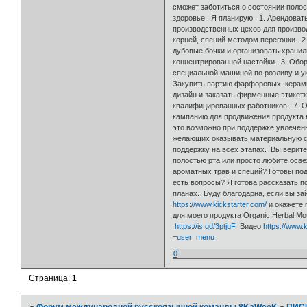
сможет заботиться о состоянии полос
здоровье. Я планирую: 1. Арендоват
производственных цехов для производ
корней, специй методом перегонки. 2
дубовые бочки и организовать храни
концентрированной настойки. 3. Обо
специальной машиной по розливу и ук
Закупить партию фарфоровых, керами
дизайн и заказать фирменные этикетк
квалифицированных работников. 7. 
кампанию для продвижения продукта 
это возможно при поддержке увлече
желающих оказывать материальную 
поддержку на всех этапах. Вы верите
полостью рта или просто любите осв
ароматных трав и специй? Готовы под
есть вопросы? Я готова рассказать п
планах. Буду благодарна, если вы за
https://www.kickstarter.com/
и окажете
для моего продукта Organic Herbal 
https://is.gd/3ptjuF
Видео
https://www.
=user_menu
0
Страница:
1
»
Форум международной русскоязычной команды 8KaWeeK
»
ПИС