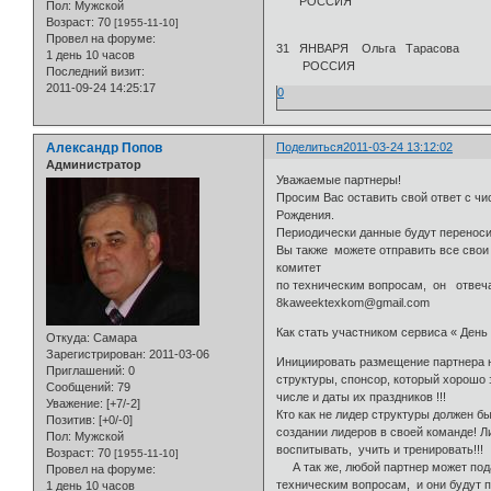
РОССИЯ
Пол:
Мужской
Возраст:
70
[1955-11-10]
Провел на форуме:
31 ЯНВАРЯ Ольга Тар
1 день 10 часов
РОССИЯ
Последний визит:
2011-09-24 14:25:17
0
Александр Попов
Поделиться
2011-03-24 13:12:02
Администратор
Уважаемые партнеры!
Просим Вас оставить свой ответ с ч
Рождения.
Периодически данные будут переноси
Вы также можете отправить все свои
комитет
по техническим вопросам, он отвеча
8kaweektexkom@gmail.com
Как стать участником сервиса « Ден
Откуда:
Самара
Зарегистрирован
: 2011-03-06
Инициировать размещение партнера н
Приглашений:
0
структуры, спонсор, который хорошо 
Сообщений:
79
числе и даты их праздников !!!
Уважение:
[+7/-2]
Кто как не лидер структуры должен б
Позитив:
[+0/-0]
создании лидеров в своей команде! 
Пол:
Мужской
воспитывать, учить и тренировать!!!
Возраст:
70
[1955-11-10]
А так же, любой партнер может пода
Провел на форуме:
техническим вопросам, и они будут 
1 день 10 часов