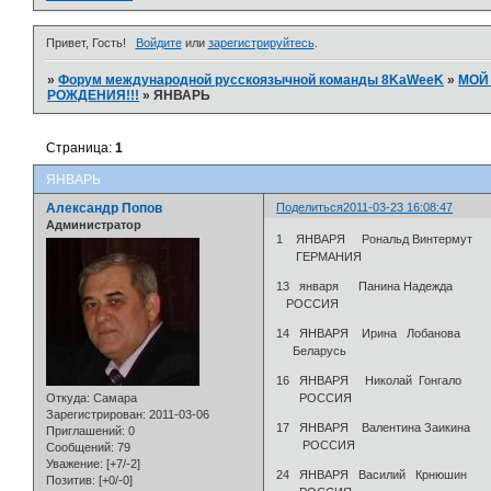
Привет, Гость!
Войдите
или
зарегистрируйтесь
.
»
Форум международной русскоязычной команды 8KaWeeK
»
МОЙ
РОЖДЕНИЯ!!!
»
ЯНВАРЬ
Страница:
1
ЯНВАРЬ
Александр Попов
Поделиться
2011-03-23 16:08:47
Администратор
1 ЯНВАРЯ Ронал
ГЕРМАНИЯ
13 января Панина 
РОССИЯ
14 ЯНВАРЯ Ир
Беларусь
16 ЯНВАРЯ Николай 
Откуда:
Самара
РОССИЯ
Зарегистрирован
: 2011-03-06
17 ЯНВАРЯ Валентина
Приглашений:
0
РОССИЯ
Сообщений:
79
Уважение:
[+7/-2]
24 ЯНВАРЯ Василий К
Позитив:
[+0/-0]