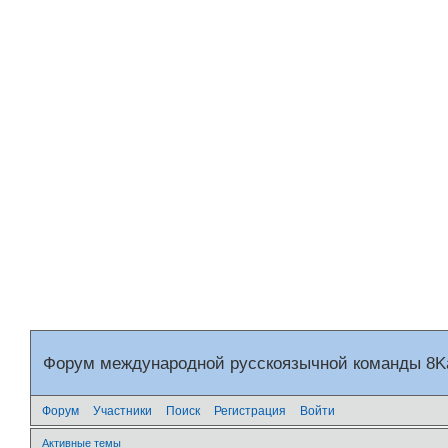
Форум международной русскоязычной команды 8
Форум
Участники
Поиск
Регистрация
Войти
Активные темы