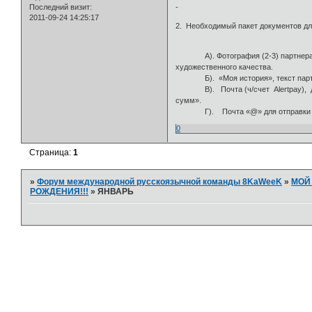
-
Последний визит:
2011-09-24 14:25:17
2. Необходимый пакет документов для
А). Фотография (2-3) партнера, 
художественного качества.
Б). «Моя история», текст партне
В). Почта (ч/счет Alertpay), д
сумм».
Г). Почта «@» для отправки «П
0
Страница:
1
»
Форум международной русскоязычной команды 8KaWeeK
»
МОЙ
РОЖДЕНИЯ!!!
»
ЯНВАРЬ