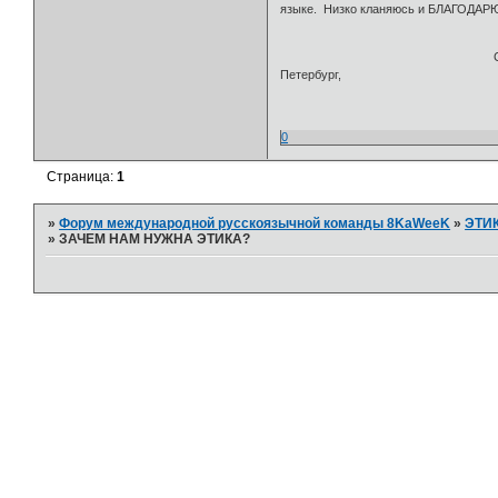
языке. Низко кланяюсь и БЛАГОДАРЮ
С уважением Нат
Петербург,
15.05.2
0
Страница:
1
»
Форум международной русскоязычной команды 8KaWeeK
»
ЭТИ
»
ЗАЧЕМ НАМ НУЖНА ЭТИКА?