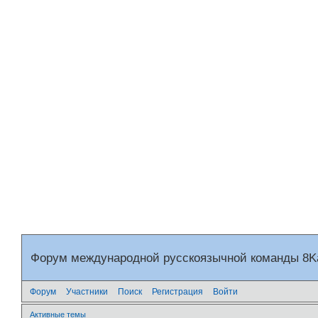
Форум международной русскоязычной команды 8
Форум
Участники
Поиск
Регистрация
Войти
Активные темы